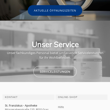
AKTUELLE ÖFFNUNGSZEITEN
Unser Service
Unser fachkundiges Personal bietet umfassende Serviceleistungen
für Ihr Wohlbefinden.
SERVICELEISTUNGEN
KONTAKT
ONLINE-SHOP
St. Franziskus - Apotheke
Hilfe
Münzgrabenstraße 110, 8010 Graz