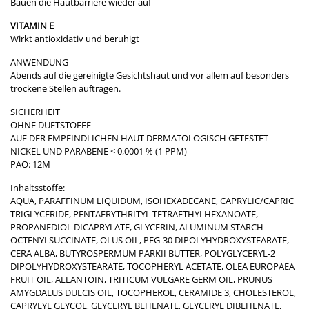
Bauen die Hautbarriere wieder auf
VITAMIN E
Wirkt antioxidativ und beruhigt
ANWENDUNG
​Abends auf die gereinigte Gesichtshaut und vor allem auf besonders
trockene Stellen auftragen.
SICHERHEIT
OHNE DUFTSTOFFE
AUF DER EMPFINDLICHEN HAUT DERMATOLOGISCH GETESTET
NICKEL UND PARABENE < 0,0001 % (1 PPM)
PAO: 12M
Inhaltsstoffe:
AQUA, PARAFFINUM LIQUIDUM, ISOHEXADECANE, CAPRYLIC/CAPRIC
TRIGLYCERIDE, PENTAERYTHRITYL TETRAETHYLHEXANOATE,
PROPANEDIOL DICAPRYLATE, GLYCERIN, ALUMINUM STARCH
OCTENYLSUCCINATE, OLUS OIL, PEG-30 DIPOLYHYDROXYSTEARATE,
CERA ALBA, BUTYROSPERMUM PARKII BUTTER, POLYGLYCERYL-2
DIPOLYHYDROXYSTEARATE, TOCOPHERYL ACETATE, OLEA EUROPAEA
FRUIT OIL, ALLANTOIN, TRITICUM VULGARE GERM OIL, PRUNUS
AMYGDALUS DULCIS OIL, TOCOPHEROL, CERAMIDE 3, CHOLESTEROL,
CAPRYLYL GLYCOL, GLYCERYL BEHENATE, GLYCERYL DIBEHENATE,