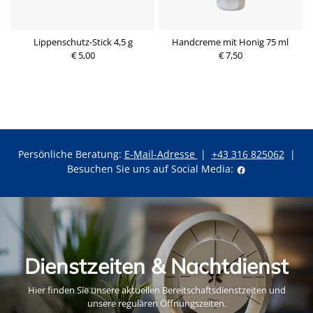
l
Lippenschutz-Stick 4,5 g
Handcreme mit Honig 75 ml
€ 5,00
P
€ 7,50
r
P
e
r
i
e
s
i
s
Persönliche Beratung:
E-Mail-Adresse
|
+43 316 825062
|
Besuchen Sie uns auf Social Media:
Dienstzeiten & Nachtdienst
Hier finden Sie unsere aktuellen Bereitschaftsdienstzeiten und
unsere regulären Öffnungszeiten.