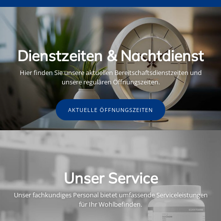
Dienstzeiten & Nachtdienst
Hier finden Sie unsere aktuellen Bereitschaftsdienstzeiten und
unsere regulären Öffnungszeiten.
AKTUELLE ÖFFNUNGSZEITEN
Unser Service
Unser fachkundiges Personal bietet umfassende Serviceleistungen
für Ihr Wohlbefinden.