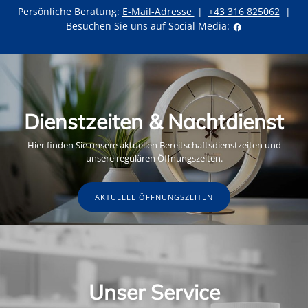
Persönliche Beratung:
E-Mail-Adresse
|
+43 316 825062
|
Besuchen Sie uns auf Social Media:
Dienstzeiten & Nachtdienst
Hier finden Sie unsere aktuellen Bereitschaftsdienstzeiten und
unsere regulären Öffnungszeiten.
AKTUELLE ÖFFNUNGSZEITEN
Unser Service