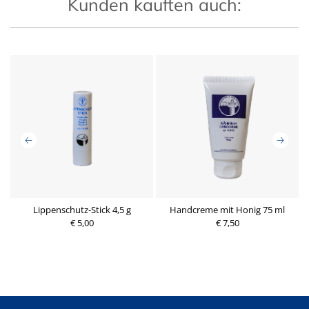
Kunden kauften auch:
l
Lippenschutz-Stick 4,5 g
Handcreme mit Honig 75 ml
€ 5,00
P
€ 7,50
r
P
e
r
i
e
s
i
s