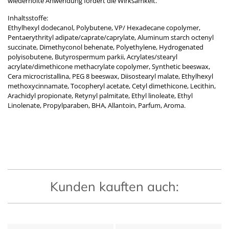
wiederholte Anwendung fördert die Wirksamkeit.
Inhaltsstoffe:
Ethylhexyl dodecanol, Polybutene, VP/ Hexadecane copolymer,
Pentaerythrityl adipate/caprate/caprylate, Aluminum starch octenyl
succinate, Dimethyconol behenate, Polyethylene, Hydrogenated
polyisobutene, Butyrospermum parkii, Acrylates/stearyl
acrylate/dimethicone methacrylate copolymer, Synthetic beeswax,
Cera microcristallina, PEG 8 beeswax, Diisostearyl malate, Ethylhexyl
methoxycinnamate, Tocopheryl acetate, Cetyl dimethicone, Lecithin,
Arachidyl propionate, Retynyl palmitate, Ethyl linoleate, Ethyl
Linolenate, Propylparaben, BHA, Allantoin, Parfum, Aroma.
Kunden kauften auch: