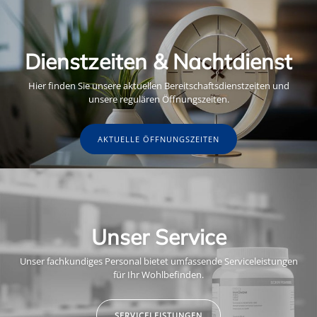
Dienstzeiten & Nachtdienst
Hier finden Sie unsere aktuellen Bereitschaftsdienstzeiten und
unsere regulären Öffnungszeiten.
AKTUELLE ÖFFNUNGSZEITEN
Unser Service
Unser fachkundiges Personal bietet umfassende Serviceleistungen
für Ihr Wohlbefinden.
SERVICELEISTUNGEN