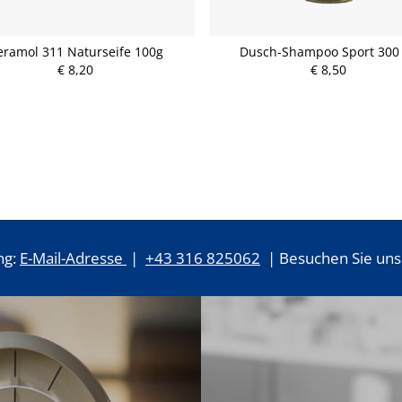
eramol 311 Naturseife 100g
Dusch-Shampoo Sport 300
€ 8,20
P
€ 8,50
P
r
r
e
e
i
i
s
s
ng:
E-Mail-Adresse
|
+43 316 825062
| Besuchen Sie uns 