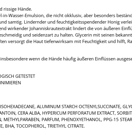
d rissige Hände.
l-in-Wasser-Emulsion, die nicht okklusiv, aber besonders beständi
und samtig. Lindernder und feuchtigkeitsspendender Honig verle
nd wirkender Johanniskrautextrakt lindert die von äußeren Einf
 geschmeidig und seidenzart zu halten. Glycerin mit seinen bekan
n versorgt die Haut tiefenwirksam mit Feuchtigkeit und hilft, R
 insbesondere wenn die Hände häufig äußeren Einflüssen ausgeset
OGISCH GETESTET
INIMIEREN
R, ISOHEXADECANE, ALUMINUM STARCH OCTENYLSUCCINATE, GLY
ANTOIN, CERA ALBA, HYPERICUM PERFORATUM EXTRACT, SORBITO
N, METHYLPARABEN, PARFUM, PHENOXYETHANOL, PPG-15 STEAR
 BHA, TOCOPHEROL, TRIETHYL CITRATE.