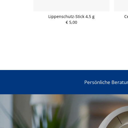
reme 250 ml
Lippenschutz-Stick 4,5 g
C
€ 5,00
P
r
e
i
s
Persönliche Beratu