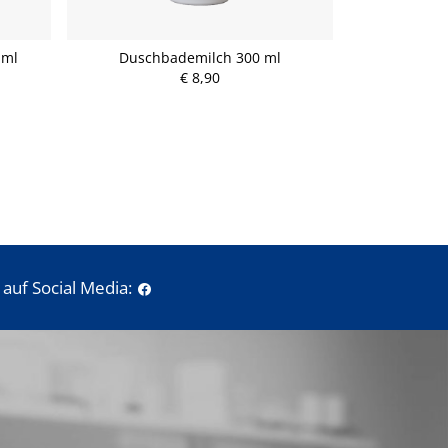
 ml
Duschbademilch 300 ml
Lindernde Int
€ 8,90
P
r
e
i
s
auf Social Media: