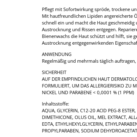
Pflegt mit Sofortwirkung spröde, trockene un
Mit hautfreundlichen Lipiden angereicherte Ö
schnell ein und macht die Haut geschmeidig 
Austrocknung und Rissen entgegen. Repariere
Bienenwachs die Haut schützt und hilft, sie
Austrocknung entgegenwirkenden Eigenschafte
ANWENDUNG
​Regelmäßig und mehrmals täglich auftragen,
SICHERHEIT
​AUF DER EMPFINDLICHEN HAUT DERMATOL
FORMULIERT, UM DAS ALLERGIERISIKO ZU M
NICKEL UND PARABENE < 0,0001 % (1 PPM)
Inhaltsstoffe:
AQUA, GLYCERIN, C12-20 ACID PEG-8 ESTE
DIMETHICONE, OLUS OIL, MEL EXTRACT, ALL
EDTA, ETHYLHEXYLGLYCERIN, ETHYLPARABE
PROPYLPARABEN, SODIUM DEHYDROACETATE,