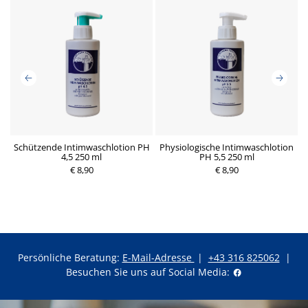
Schützende Intimwaschlotion PH
Physiologische Intimwaschlotion
4,5 250 ml
PH 5,5 250 ml
€ 8,90
€ 8,90
Persönliche Beratung:
E-Mail-Adresse
|
+43 316 825062
|
Besuchen Sie uns auf Social Media: