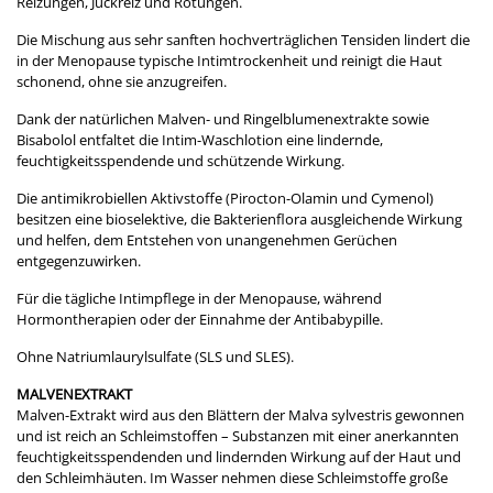
Reizungen, Juckreiz und Rötungen.
Die Mischung aus sehr sanften hochverträglichen Tensiden lindert die
in der Menopause typische Intimtrockenheit und reinigt die Haut
schonend, ohne sie anzugreifen.
Dank der natürlichen Malven- und Ringelblumenextrakte sowie
Bisabolol entfaltet die Intim-Waschlotion eine lindernde,
feuchtigkeitsspendende und schützende Wirkung.
Die antimikrobiellen Aktivstoffe (Pirocton-Olamin und Cymenol)
besitzen eine bioselektive, die Bakterienflora ausgleichende Wirkung
und helfen, dem Entstehen von unangenehmen Gerüchen
entgegenzuwirken.
Für die tägliche Intimpflege in der Menopause, während
Hormontherapien oder der Einnahme der Antibabypille.
Ohne Natriumlaurylsulfate (SLS und SLES).
MALVENEXTRAKT
Malven-Extrakt wird aus den Blättern der Malva sylvestris gewonnen
und ist reich an Schleimstoffen – Substanzen mit einer anerkannten
feuchtigkeitsspendenden und lindernden Wirkung auf der Haut und
den Schleimhäuten. Im Wasser nehmen diese Schleimstoffe große