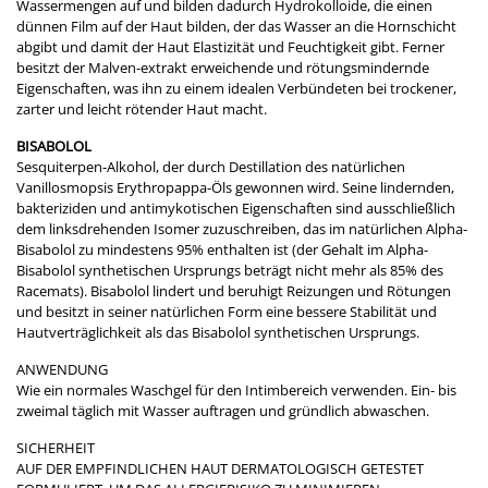
Wassermengen auf und bilden dadurch Hydrokolloide, die einen
dünnen Film auf der Haut bilden, der das Wasser an die Hornschicht
abgibt und damit der Haut Elastizität und Feuchtigkeit gibt. Ferner
besitzt der Malven-extrakt erweichende und rötungsmindernde
Eigenschaften, was ihn zu einem idealen Verbündeten bei trockener,
zarter und leicht rötender Haut macht.
BISABOLOL
Sesquiterpen-Alkohol, der durch Destillation des natürlichen
Vanillosmopsis Erythropappa-Öls gewonnen wird. Seine lindernden,
bakteriziden und antimykotischen Eigenschaften sind ausschließlich
dem linksdrehenden Isomer zuzuschreiben, das im natürlichen Alpha-
Bisabolol zu mindestens 95% enthalten ist (der Gehalt im Alpha-
Bisabolol synthetischen Ursprungs beträgt nicht mehr als 85% des
Racemats). Bisabolol lindert und beruhigt Reizungen und Rötungen
und besitzt in seiner natürlichen Form eine bessere Stabilität und
Hautverträglichkeit als das Bisabolol synthetischen Ursprungs.
ANWENDUNG
Wie ein normales Waschgel für den Intimbereich verwenden. Ein- bis
zweimal täglich mit Wasser auftragen und gründlich abwaschen.
SICHERHEIT
AUF DER EMPFINDLICHEN HAUT DERMATOLOGISCH GETESTET