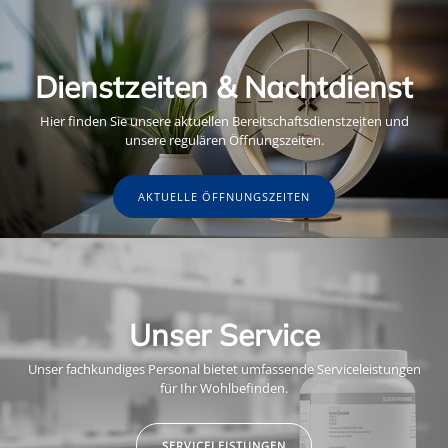
Dienstzeiten & Nachtdienst
Hier finden Sie unsere aktuellen Bereitschaftsdienstzeiten und
unsere regulären Öffnungszeiten.
AKTUELLE ÖFFNUNGSZEITEN
Unser Service
Unser fachkundiges Personal bietet umfassende Serviceleistungen
für Ihr Wohlbefinden.
SERVICELEISTUNGEN