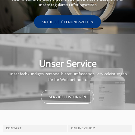
unsere regulären Öffnungszeiten.
AKTUELLE ÖFFNUNGSZEITEN
Unser Service
Unser fachkundiges Personal bietet umfassende Serviceleistungen
für Ihr Wohlbefinden.
SERVICELEISTUNGEN
KONTAKT
ONLINE-SHOP