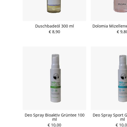
Duschbadeöl 300 ml
Dolomia Mizellen
€ 8,90
€ 9,8
Deo Spray Bioaktiv Grüntee 100
Deo Spray Sport G
ml
ml
€ 10,00
€ 10,