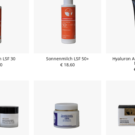
 LSF 30
Sonnenmilch LSF 50+
Hyaluron A
60
€ 18,60