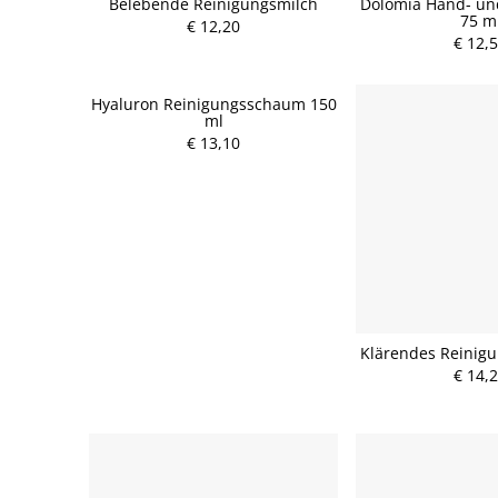
Belebende Reinigungsmilch
Dolomia Hand- un
75 m
€ 12,20
€ 12,
Hyaluron Reinigungsschaum 150
ml
€ 13,10
Klärendes Reinigu
€ 14,