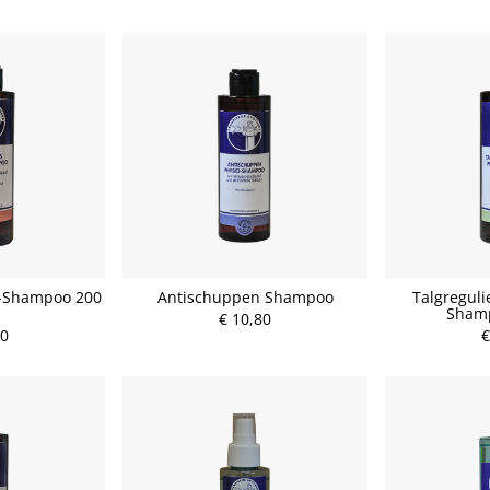
o-Shampoo 200
Antischuppen Shampoo
Talgreguli
Shamp
€ 10,80
80
€