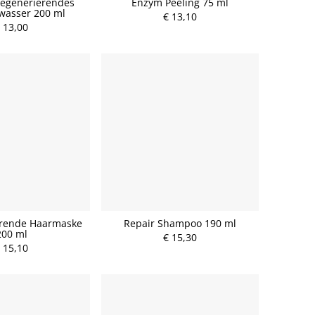
Regenerierendes
Enzym Peeling 75 ml
wasser 200 ml
€ 13,10
 13,00
erende Haarmaske
Repair Shampoo 190 ml
200 ml
€ 15,30
 15,10