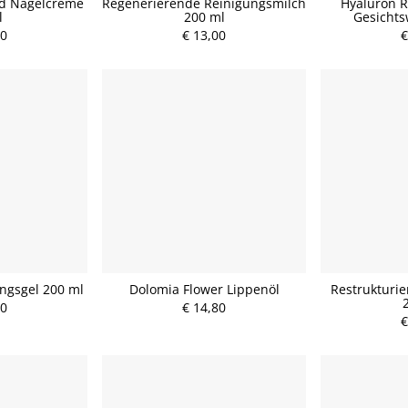
d Nagelcreme
Regenerierende Reinigungsmilch
Hyaluron 
l
200 ml
Gesichts
50
€ 13,00
€
ngsgel 200 ml
Dolomia Flower Lippenöl
Restrukturi
20
€ 14,80
€