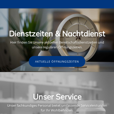
Dienstzeiten & Nachtdienst
Hier finden Sie unsere aktuellen Bereitschaftsdienstzeiten und
unsere regulären Öffnungszeiten.
AKTUELLE ÖFFNUNGSZEITEN
Unser Service
Unser fachkundiges Personal bietet umfassende Serviceleistungen
für Ihr Wohlbefinden.