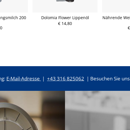
ungsmilch 200
Dolomia Flower Lippenöl
Nährende We
€ 14,80
90
€
ng:
E-Mail-Adresse
|
+43 316 825062
| Besuchen Sie uns 