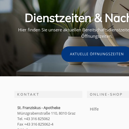
Dienstzeiten & Nac
Hier finden Sie unsere aktuellen Bereitschaftsdienstzei
Öffnungszeiten.
AKTUELLE ÖFFNUNGSZEITEN
KONTAKT
ONLINE-SHOP
St. Franziskus - Apotheke
Hilfe
Münzgrabenstraße 110, 8010 Graz
Tel. +43 316 825062
Fax +43 316 825062-4