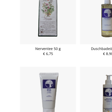
Nerventee 50 g
Duschbadeöl
€ 6,75
€ 8,9