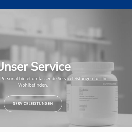
Unser Service
Personal bietet umfassende Serviceleistungen für Ihr
Wohlbefinden.
SERVICELEISTUNGEN