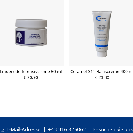
Lindernde Intensivcreme 50 ml
Ceramol 311 Basiscreme 400 m
€ 20,90
€ 23,30
ng:
E-Mail-Adresse
|
+43 316 825062
| Besuchen Sie uns 