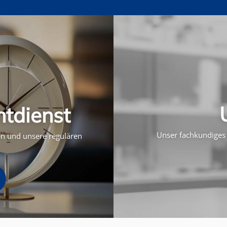
htdienst
Unser fachkundiges 
ten und unsere regulären