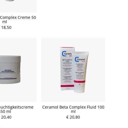
 Complex Creme 50
ml
 18,50
euchtigkeitscreme
Ceramol Beta Complex Fluid 100
450 ml
ml
 20,40
€ 20,80