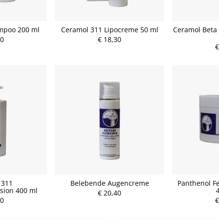
mpoo 200 ml
Ceramol 311 Lipocreme 50 ml
Ceramol Beta
30
€ 18,30
€
 311
Belebende Augencreme
Panthenol F
sion 400 ml
€ 20,40
90
€