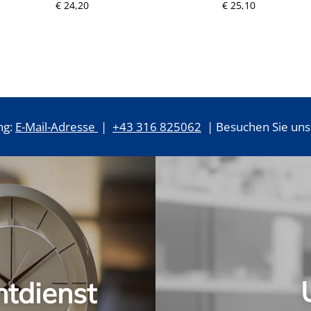
€ 24,20
€ 25,10
ng:
E-Mail-Adresse
|
+43 316 825062
| Besuchen Sie uns 
htdienst