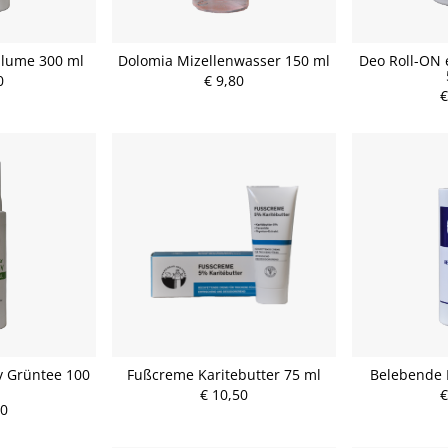
blume 300 ml
Dolomia Mizellenwasser 150 ml
Deo Roll-ON 
0
€ 9,80
€
v Grüntee 100
Fußcreme Karitebutter 75 ml
Belebende 
€ 10,50
€
00