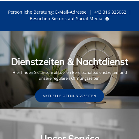
Persönliche Beratung:
E-Mail-Adresse
|
+43 316 825062
|
Besuchen Sie uns auf Social Media:
Dienstzeiten & Nachtdienst
Hier finden Sie unsere aktuellen Bereitschaftsdienstzeiten und
unsere regulären Öffnungszeiten.
AKTUELLE ÖFFNUNGSZEITEN
Unser Service