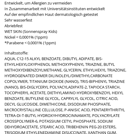
Entwickelt, um Allergien zu vermeiden
In Zusammenarbeit mit Universitätsinstituten entwickelt
Auf der empfindlichen Haut dermatologisch getestet
Sehr wasserfest
Abriebfest
WET SKIN (Sonnenspray Kids)
Nickel < 0,0001% (1ppm)
*Parabene < 0,0001% (1ppm)
Inhaltsstoffe:
AQUA, C12-15 ALKYL BENZOATE, DIBUTYL ADIPATE, BIS-
ETHYLHEXYLOXYPHENOL METHOXYPHENYL TRIAZINE, BUTYL
METHOXYDIBENZOYLMETHANE, GLYCERIN, ETHYLHEXYL TRIAZONE,
HYDROGENATED DIMER DILINOLEYL/DIMETHYLCARBONATE
COPOLYMER, TITANIUM DIOXIDE (NANO), TRIS-BIPHENYL TRIAZINE
(NANO), BIS-DIGLYCERYL POLYACYLADIPATE-2, TAPIOCA STARCH,
TOCOPHERYL ACETATE, DIETHYLAMINO HYDROXYBENZOYL HEXYL
BENZOATE, BUTYLENE GLYCOL, CAPRYLYL GLYCOL, CITRIC ACID,
DECYL GLUCOSIDE, DIMETHICONE, DISODIUM PHOSPHATE,
MICROCRYSTALLINE CELLULOSE, P-ANISIC ACID, PENTAERYTHRITYL
TETRA-DI-T-BUTYL HYDROXYHYDROCINNAMATE, POLYACRYLATE
CROSSPOLYMER-6, POTASSIUM CETYL PHOSPHATE, SODIUM
DEHYDROACETATE, STEARIC ACID, TRIBEHENIN PEG-20 ESTERS,
TRISODIUM ETHYLENEDIAMINE DISUCCINATE, XANTHAN GUM.