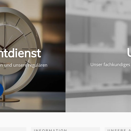
htdienst
Unser fachkundiges 
ten und unsere regulären
INFORMATION
UNSERE 