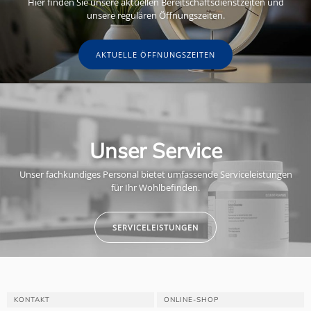
Hier finden Sie unsere aktuellen Bereitschaftsdienstzeiten und
unsere regulären Öffnungszeiten.
AKTUELLE ÖFFNUNGSZEITEN
Unser Service
Unser fachkundiges Personal bietet umfassende Serviceleistungen
für Ihr Wohlbefinden.
SERVICELEISTUNGEN
KONTAKT
ONLINE-SHOP