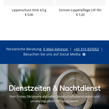
l
Lippenschutz-Stick 4,5 g
Sonnen-Lippenpflege LSF 50+
€ 5,00
€ 7,20
Persönliche Beratung:
E-Mail-Adresse
|
+43 316 825062
|
Besuchen Sie uns auf Social Media:
Dienstzeiten & Nachtdienst
Hier finden Sie unsere aktuellen Bereitschaftsdienstzeiten und
unsere regulären Öffnungszeiten.