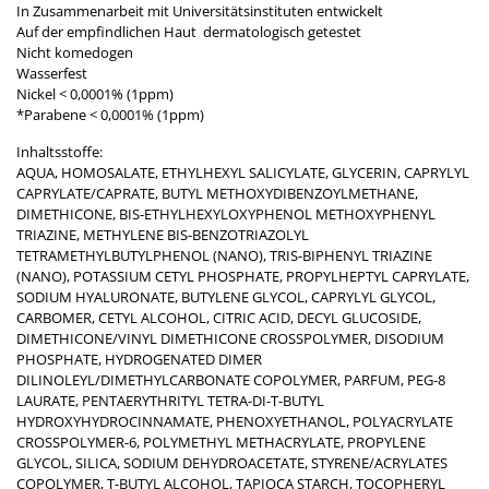
In Zusammenarbeit mit Universitätsinstituten entwickelt
Auf der empfindlichen Haut dermatologisch getestet
Nicht komedogen
Wasserfest
Nickel < 0,0001% (1ppm)
*Parabene < 0,0001% (1ppm)
Inhaltsstoffe:
AQUA, HOMOSALATE, ETHYLHEXYL SALICYLATE, GLYCERIN, CAPRYLYL
CAPRYLATE/CAPRATE, BUTYL METHOXYDIBENZOYLMETHANE,
DIMETHICONE, BIS-ETHYLHEXYLOXYPHENOL METHOXYPHENYL
TRIAZINE, METHYLENE BIS-BENZOTRIAZOLYL
TETRAMETHYLBUTYLPHENOL (NANO), TRIS-BIPHENYL TRIAZINE
(NANO), POTASSIUM CETYL PHOSPHATE, PROPYLHEPTYL CAPRYLATE,
SODIUM HYALURONATE, BUTYLENE GLYCOL, CAPRYLYL GLYCOL,
CARBOMER, CETYL ALCOHOL, CITRIC ACID, DECYL GLUCOSIDE,
DIMETHICONE/VINYL DIMETHICONE CROSSPOLYMER, DISODIUM
PHOSPHATE, HYDROGENATED DIMER
DILINOLEYL/DIMETHYLCARBONATE COPOLYMER, PARFUM, PEG-8
LAURATE, PENTAERYTHRITYL TETRA-DI-T-BUTYL
HYDROXYHYDROCINNAMATE, PHENOXYETHANOL, POLYACRYLATE
CROSSPOLYMER-6, POLYMETHYL METHACRYLATE, PROPYLENE
GLYCOL, SILICA, SODIUM DEHYDROACETATE, STYRENE/ACRYLATES ​
COPOLYMER, T-BUTYL ALCOHOL, TAPIOCA STARCH, TOCOPHERYL