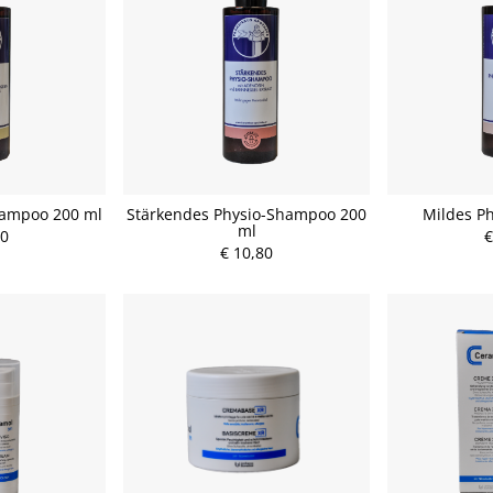
ampoo 200 ml
Stärkendes Physio-Shampoo 200
Mildes P
ml
80
€
€ 10,80