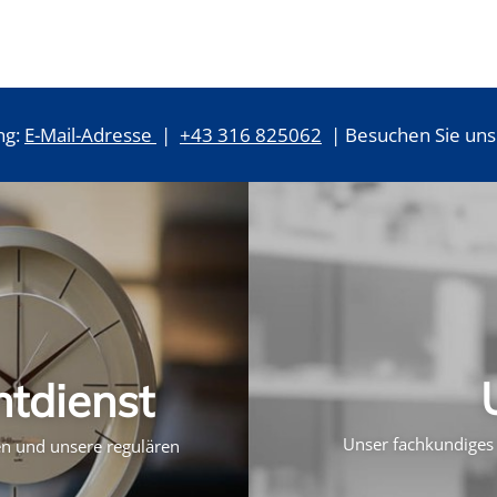
ng:
E-Mail-Adresse
|
+43 316 825062
| Besuchen Sie uns 
htdienst
Unser fachkundiges 
ten und unsere regulären