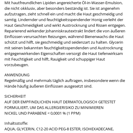
Mit hautfreundlichen Lipiden angereicherte Öl-in-Wasser-Emulsion,
die nicht okklusiv, aber besonders beständig ist. Sie ist angenehm
aufzutragen, zieht schnell ein und macht die Haut geschmeidig und
samtig. Lindernder und feuchtigkeitsspendender Honig verleiht der
Haut Geschmeidigkeit und wirkt Austrocknung und Rissen entgegen.
Reparierend wirkender Johanniskrautextrakt lindert die von äußeren
Einflüssen verursachten Reizungen, während Bienenwachs die Haut
schützt und hilft, sie geschmeidig und seidenzart zu halten. Glycerin
mit seinen bekannten feuchtigkeitsspendenden und Austrocknung
entgegenwirkenden Eigenschaften versorgt die Haut tiefenwirksam
mit Feuchtigkeit und hilft, Rauigkeit und schuppiger Haut
vorzubeugen.
ANWENDUNG
​Regelmäßig und mehrmals täglich auftragen, insbesondere wenn die
Hände häufig äußeren Einflüssen ausgesetzt sind.
SICHERHEIT
​AUF DER EMPFINDLICHEN HAUT DERMATOLOGISCH GETESTET
FORMULIERT, UM DAS ALLERGIERISIKO ZU MINIMIEREN
NICKEL UND PARABENE < 0,0001 % (1 PPM)
Inhaltsstoffe:
AQUA, GLYCERIN, C12-20 ACID PEG-8 ESTER, ISOHEXADECANE,