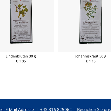
Lindenblüten 30 g
Johanniskraut 50 g
€ 4,05
€ 4,15
ng:
E-Mail-Adresse
|
+43 316 825062
| Besuchen Sie uns 