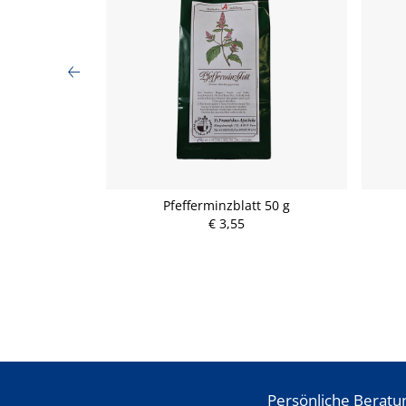
50 g
Pfefferminzblatt 50 g
€ 3,55
Persönliche Beratu