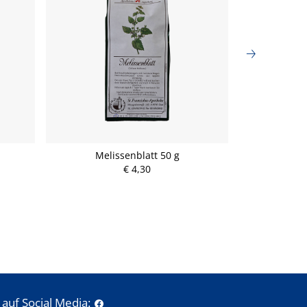
Melissenblatt 50 g
Zi
€ 4,30
auf Social Media: