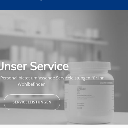
Unser Service
Personal bietet umfassende Serviceleistungen für Ihr
Wohlbefinden.
SERVICELEISTUNGEN