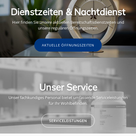
Dienstzeiten & Nachtdienst
Hier finden Sie unsere aktuellen Bereitschaftsdienstzeiten und
unsere regulären Öffnungszeiten.
AKTUELLE ÖFFNUNGSZEITEN
Unser Service
Unser fachkundiges Personal bietet umfassende Serviceleistungen
für Ihr Wohlbefinden.
SERVICELEISTUNGEN