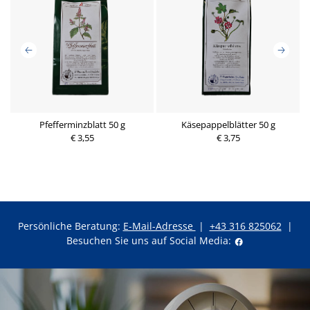
Pfefferminzblatt 50 g
Käsepappelblätter 50 g
€ 3,55
€ 3,75
Persönliche Beratung:
E-Mail-Adresse
|
+43 316 825062
|
Besuchen Sie uns auf Social Media: