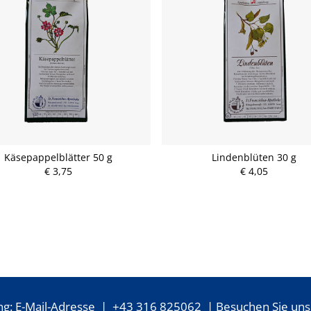
Käsepappelblätter 50 g
Lindenblüten 30 g
€ 3,75
€ 4,05
ng:
E-Mail-Adresse
|
+43 316 825062
| Besuchen Sie uns 