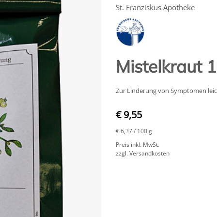
St. Franziskus Apotheke
Mistelkraut 
Zur Linderung von Symptomen leich
€ 9,55
€ 6,37
/ 100 g
Preis inkl. MwSt.
zzgl. Versandkosten