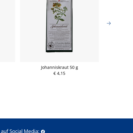
Johanniskraut 50 g
Meli
€ 4,15
auf Social Media: