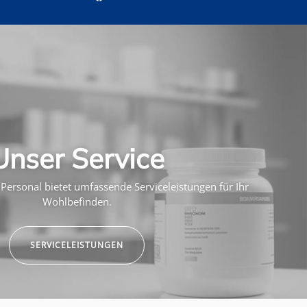
Unser Service
Personal bietet umfassende Serviceleistungen für Ihr
Wohlbefinden.
SERVICELEISTUNGEN