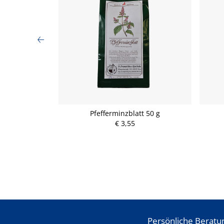
ten
Pfefferminzblatt 50 g
€ 3,55
Persönliche Beratu