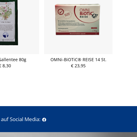
Gallentee 80g
OMNi-BiOTiC® REISE 14 St.
€ 8,30
€ 23,95
auf Social Media: