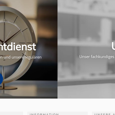
htdienst
Unser fachkundiges 
ten und unsere regulären
INFORMATION
UNSERE 