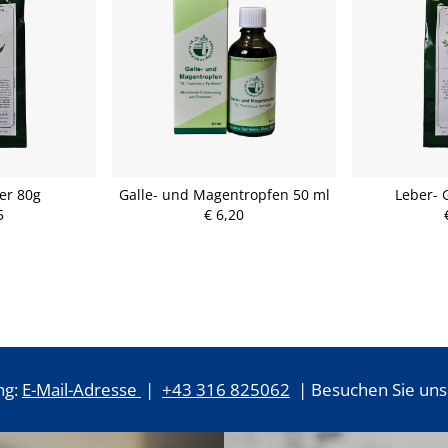
ter 80g
Galle- und Magentropfen 50 ml
Leber- 
5
€ 6,20
ng:
E-Mail-Adresse
|
+43 316 825062
| Besuchen Sie uns 