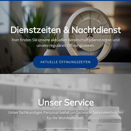
Dienstzeiten & Nachtdienst
Hier finden Sie unsere aktuellen Bereitschaftsdienstzeiten und
unsere regulären Öffnungszeiten.
AKTUELLE ÖFFNUNGSZEITEN
Unser Service
Unser fachkundiges Personal bietet umfassende Serviceleistungen
für Ihr Wohlbefinden.