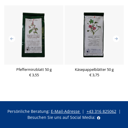
Pfefferminzblatt 50 g
Käsepappelblätter 50 g
€ 3,55
€ 3,75
Persönliche Beratung:
E-Mail-Adresse
|
+43 316 825062
|
Besuchen Sie uns auf Social Media: