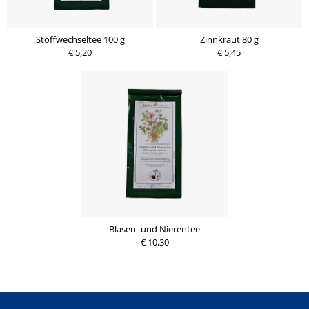
Stoffwechseltee 100 g
Zinnkraut 80 g
€ 5,20
€ 5,45
Blasen- und Nierentee
€ 10,30