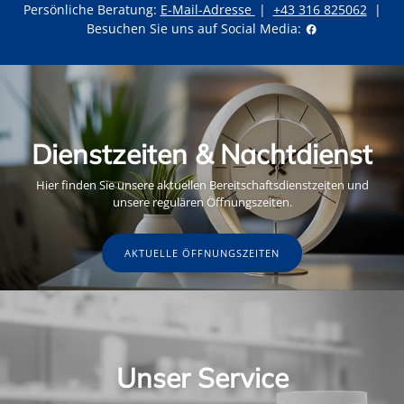
Persönliche Beratung:
E-Mail-Adresse
|
+43 316 825062
|
Besuchen Sie uns auf Social Media:
Dienstzeiten & Nachtdienst
Hier finden Sie unsere aktuellen Bereitschaftsdienstzeiten und
unsere regulären Öffnungszeiten.
AKTUELLE ÖFFNUNGSZEITEN
Unser Service