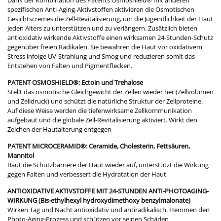
Dank der Kombination des Patents Osmoshield® mit anderen
spezifischen Anti-Aging-Aktivstoffen aktivieren die Osmotischen
Gesichtscremes die Zell-Revitalisierung, um die Jugendlichkeit der Haut
jeden Alters zu unterstützen und zu verlängern. Zusätzlich bieten
antioxidativ wirkende Aktivstoffe einen wirksamen 24-Stunden-Schutz
gegenüber freien Radikalen. Sie bewahren die Haut vor oxidativem
Stress infolge UV-Strahlung und Smog und reduzieren somit das
Entstehen von Falten und Pigmentflecken.
PATENT OSMOSHIELD®: Ectoin und Trehalose
Stellt das osmotische Gleichgewicht der Zellen wieder her (Zellvolumen
und Zelldruck) und schützt die natürliche Struktur der Zellproteine.
Auf diese Weise werden die tiefenwirksame Zellkommunikation
aufgebaut und die globale Zell-Revitalisierung aktiviert. Wirkt den
Zeichen der Hautalterung entgegen
PATENT MICROCERAMID®: Ceramide, Cholesterin, Fettsäuren,
Mannitol
Baut die Schutzbarriere der Haut wieder auf, unterstützt die Wirkung
gegen Falten und verbessert die Hydratation der Haut
ANTIOXIDATIVE AKTIVSTOFFE MIT 24-STUNDEN ANTI-PHOTOAGING-
WIRKUNG (Bis-ethylhexyl hydroxydimethoxy benzylmalonate)
Wirken Tag und Nacht antioxidativ und antiradikalisch. Hemmen den
Photo-Aging-Prozess und schützen vor seinen Schäden