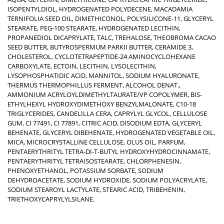
ISOPENTYLDIOL, HYDROGENATED POLYDECENE, MACADAMIA
TERNIFOLIA SEED OIL, DIMETHICONOL, POLYSILICONE-11, GLYCERYL
STEARATE, PEG-100 STEARATE, HYDROGENATED LECITHIN,
PROPANEDIOL DICAPRYLATE, TALC, TREHALOSE, THEOBROMA CACAO
SEED BUTTER, BUTYROSPERMUM PARKII BUTTER, CERAMIDE 3,
CHOLESTEROL, CYCLOTETRAPEPTIDE-24 AMINOCYCLOHEXANE
CARBOXYLATE, ECTOIN, LECITHIN, LYSOLECITHIN,
LYSOPHOSPHATIDIC ACID, MANNITOL, SODIUM HYALURONATE,
THERMUS THERMOPHILLUS FERMENT, ALCOHOL DENAT.,
AMMONIUM ACRYLOYLDIMETHYLTAURATE/VP COPOLYMER, BIS-
ETHYLHEXYL HYDROXYDIMETHOXY BENZYLMALONATE, C10-18
TRIGLYCERIDES, CANDELILLA CERA, CAPRYLYL GLYCOL, CELLULOSE
GUM, CI 77491, CI 77891, CITRIC ACID, DISODIUM EDTA, GLYCERYL
BEHENATE, GLYCERYL DIBEHENATE, HYDROGENATED VEGETABLE OIL,
MICA, MICROCRYSTALLINE CELLULOSE, OLUS OIL, PARFUM,
PENTAERYTHRITYL TETRA-DI-T-BUTYL HYDROXYHYDROCINNAMATE,
PENTAERYTHRITYL TETRAISOSTEARATE, CHLORPHENESIN,
PHENOXYETHANOL, POTASSIUM SORBATE, SODIUM
DEHYDROACETATE, SODIUM HYDROXIDE, SODIUM POLYACRYLATE,
SODIUM STEAROYL LACTYLATE, STEARIC ACID, TRIBEHENIN,
TRIETHOXYCAPRYLYLSILANE.