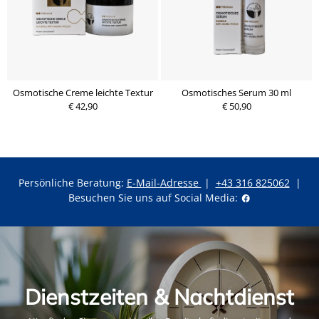
Osmotische Creme leichte Textur
Osmotisches Serum 30 ml
€ 42,90
€ 50,90
Persönliche Beratung:
E-Mail-Adresse
|
+43 316 825062
|
Besuchen Sie uns auf Social Media:
Dienstzeiten & Nachtdienst