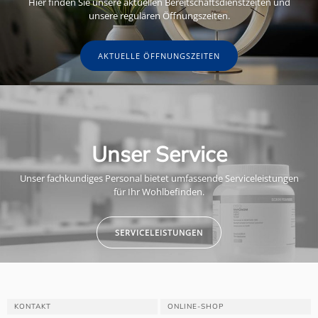
Hier finden Sie unsere aktuellen Bereitschaftsdienstzeiten und
unsere regulären Öffnungszeiten.
AKTUELLE ÖFFNUNGSZEITEN
Unser Service
Unser fachkundiges Personal bietet umfassende Serviceleistungen
für Ihr Wohlbefinden.
SERVICELEISTUNGEN
KONTAKT
ONLINE-SHOP