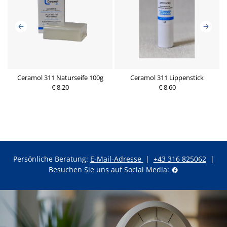
Ceramol 311 Naturseife 100g
Ceramol 311 Lippenstick
€ 8,20
€ 8,60
Persönliche Beratung:
E-Mail-Adresse
|
+43 316 825062
|
Besuchen Sie uns auf Social Media: