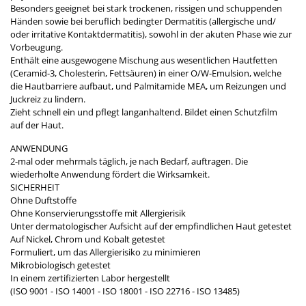
Besonders geeignet bei stark trockenen, rissigen und schuppenden
Händen sowie bei beruflich bedingter Dermatitis (allergische und/
oder irritative Kontaktdermatitis), sowohl in der akuten Phase wie zur
Vorbeugung.
Enthält eine ausgewogene Mischung aus wesentlichen Hautfetten
(Ceramid-3, Cholesterin, Fettsäuren) in einer O/W-Emulsion, welche
die Hautbarriere aufbaut, und Palmitamide MEA, um Reizungen und
Juckreiz zu lindern.
Zieht schnell ein und pflegt langanhaltend. Bildet einen Schutzfilm
auf der Haut.
ANWENDUNG
2-mal oder mehrmals täglich, je nach Bedarf, auftragen. Die
wiederholte Anwendung fördert die Wirksamkeit.
SICHERHEIT
​Ohne Duftstoffe
Ohne Konservierungsstoffe mit Allergierisik
Unter dermatologischer Aufsicht auf der empfindlichen Haut getestet
Auf Nickel, Chrom und Kobalt getestet
Formuliert, um das Allergierisiko zu minimieren
Mikrobiologisch getestet
In einem zertifizierten Labor hergestellt
(ISO 9001 - ISO 14001 - ISO 18001 - ISO 22716 - ISO 13485)