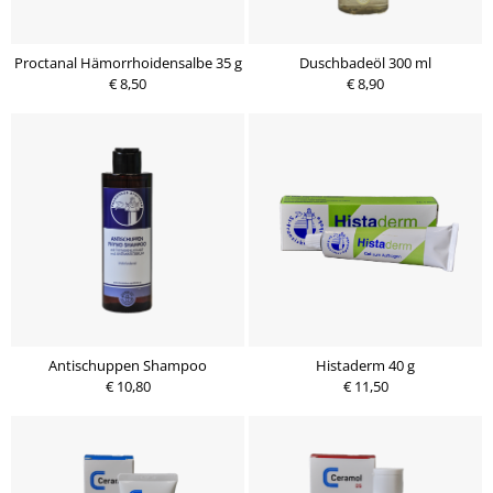
Proctanal Hämorrhoidensalbe 35 g
Duschbadeöl 300 ml
€ 8,50
€ 8,90
Antischuppen Shampoo
Histaderm 40 g
€ 10,80
€ 11,50