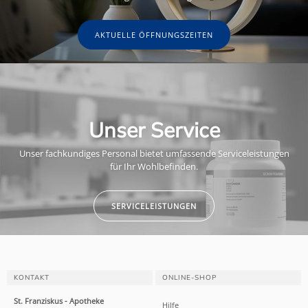
AKTUELLE ÖFFNUNGSZEITEN
Unser Service
Unser fachkundiges Personal bietet umfassende Serviceleistungen
für Ihr Wohlbefinden.
SERVICELEISTUNGEN
KONTAKT
ONLINE-SHOP
St. Franziskus - Apotheke
Hilfe