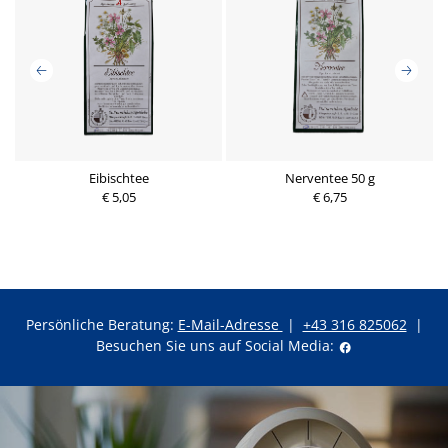
Eibischtee
Nerventee 50 g
€ 5,05
€ 6,75
Persönliche Beratung:
E-Mail-Adresse
|
+43 316 825062
|
Besuchen Sie uns auf Social Media: