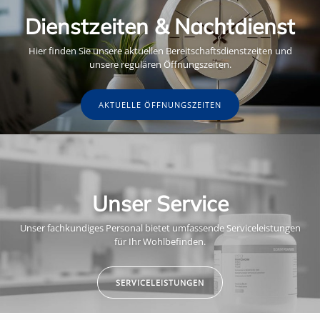
Dienstzeiten & Nachtdienst
Hier finden Sie unsere aktuellen Bereitschaftsdienstzeiten und
unsere regulären Öffnungszeiten.
AKTUELLE ÖFFNUNGSZEITEN
Unser Service
Unser fachkundiges Personal bietet umfassende Serviceleistungen
für Ihr Wohlbefinden.
SERVICELEISTUNGEN