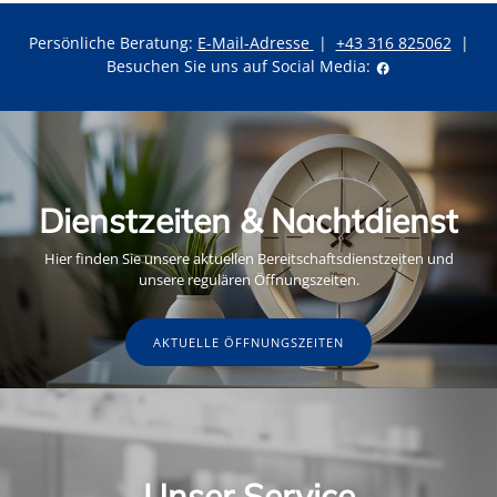
Persönliche Beratung:
E-Mail-Adresse
|
+43 316 825062
|
Besuchen Sie uns auf Social Media:
Dienstzeiten & Nachtdienst
Hier finden Sie unsere aktuellen Bereitschaftsdienstzeiten und
unsere regulären Öffnungszeiten.
AKTUELLE ÖFFNUNGSZEITEN
Unser Service