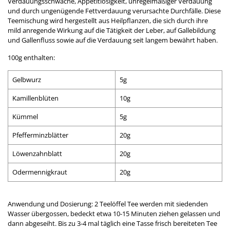
Verdauungsschwäche, Appetitlosigkeit, unregelmäßiger Verdauung
und durch ungenügende Fettverdauung verursachte Durchfälle. Diese
Teemischung wird hergestellt aus Heilpflanzen, die sich durch ihre
mild anregende Wirkung auf die Tätigkeit der Leber, auf Gallebildung
und Gallenfluss sowie auf die Verdauung seit langem bewährt haben.
100g enthalten:
Gelbwurz
5g
Kamillenblüten
10g
Kümmel
5g
Pfefferminzblätter
20g
Löwenzahnblatt
20g
Odermennigkraut
20g
Anwendung und Dosierung: 2 Teelöffel Tee werden mit siedenden
Wasser übergossen, bedeckt etwa 10-15 Minuten ziehen gelassen und
dann abgeseiht. Bis zu 3-4 mal täglich eine Tasse frisch bereiteten Tee