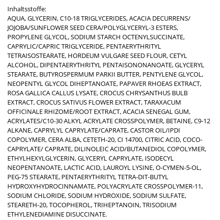
Inhaltsstoffe:
AQUA, GLYCERIN, C10-18 TRIGLYCERIDES, ACACIA DECURRENS/
JOJOBA/SUNFLOWER SEED CERA/POLYGLYCERYL-3 ESTERS,
PROPYLENE GLYCOL, SODIUM STARCH OCTENYLSUCCINATE,
CAPRYLIC/CAPRIC TRIGLYCERIDE, PENTAERYTHRITYL
TETRAISOSTEARATE, HORDEUM VULGARE SEED FLOUR, CETYL
ALCOHOL, DIPENTAERYTHRITYL PENTAISONONANOATE, GLYCERYL
STEARATE, BUTYROSPERMUM PARKII BUTTER, PENTYLENE GLYCOL,
NEOPENTYL GLYCOL DIHEPTANOATE, PAPAVER RHOEAS EXTRACT,
ROSA GALLICA CALLUS LYSATE, CROCUS CHRYSANTHUS BULB
EXTRACT, CROCUS SATIVUS FLOWER EXTRACT, TARAXACUM
OFFICINALE RHIZOME/ROOT EXTRACT, ACACIA SENEGAL GUM,
ACRYLATES/C10-30 ALKYL ACRYLATE CROSSPOLYMER, BETAINE, C9-12
ALKANE, CAPRYLYL CAPRYLATE/CAPRATE, CASTOR OIL/IPDI
COPOLYMER, CERA ALBA, CETETH-20, CI 14700, CITRIC ACID, COCO-
CAPRYLATE/ CAPRATE, DILINOLEIC ACID/BUTANEDIOL COPOLYMER,
ETHYLHEXYLGLYCERIN, GLYCERYL CAPRYLATE, ISODECYL
NEOPENTANOATE, LACTIC ACID, LAUROYL LYSINE, O-CYMEN-5-OL,
PEG-75 STEARATE, PENTAERYTHRITYL TETRA-DIT-BUTYL
HYDROXYHYDROCINNAMATE, POLYACRYLATE CROSSPOLYMER-11,
SODIUM CHLORIDE, SODIUM HYDROXIDE, SODIUM SULFATE,
STEARETH-20, TOCOPHEROL, TRIHEPTANOIN, TRISODIUM
ETHYLENEDIAMINE DISUCCINATE.