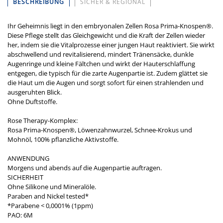
BESCHREIBUNG
SICHER & REGIONAL
Ihr Geheimnis liegt in den embryonalen Zellen Rosa Prima-Knospen®.
Diese Pflege stellt das Gleichgewicht und die Kraft der Zellen wieder
her, indem sie die Vitalprozesse einer jungen Haut reaktiviert. Sie wirkt
abschwellend und revitalisierend, mindert Tränensäcke, dunkle
Augenringe und kleine Fältchen und wirkt der Hauterschlaffung
entgegen, die typisch für die zarte Augenpartie ist. Zudem glättet sie
die Haut um die Augen und sorgt sofort für einen strahlenden und
ausgeruhten Blick.
Ohne Duftstoffe.
Rose Therapy-Komplex:
Rosa Prima-Knospen®, Löwenzahnwurzel, Schnee-Krokus und
Mohnöl, 100% pflanzliche Aktivstoffe.
ANWENDUNG
​Morgens und abends auf die Augenpartie auftragen.
SICHERHEIT
​Ohne Silikone und Mineralöle.
Paraben and Nickel tested*
*Parabene < 0,0001% (1ppm)
PAO: 6M