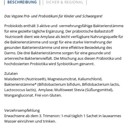
BESCHREIBUNG
SICHER & REGIONAL
Das Vegane Prä- und Probiotikum für Kinder und Schwangere!
Probiokids enthält 3 aktive und vermehrungsfähige Bakterienstämme
für eine gezielte tägliche Ergänzung. Der präbiotische Ballaststoff
Nutriose® dient wie Amylase als leicht verfügbare Nahrungsquelle für
die Bakterienstämme und sorgt für eine starke Vermehrung der
gesunden Bakterienstämme und eine effektive Besiedelung des
Darms. Die drei Bakterienstämme sorgen für eine gesunde und
artenreiche Bakterienvielfalt. Die Mischung aus diesen Präbiotika und
hochdosierten Probiotika wird Synbiotikum genannt.
Zutaten
Maisdextrin (Nutriose®), Magnesiumcitrat, Kaliumchlorid,
Bakterienstämme* (Bifidobacterium bifidum, Bifidobacterium lactis,
Lactococcus lactis), Amylase, Multisweet Stevia (Süßungsmittel),
Mangangluconat. Frei von Gluten.
Verzehrsempfehlung
Erwachsene ab dem 3. Trimenon: 1-mal täglich 1 Sachet in lauwarmes
Wasser einrühren und trinken.