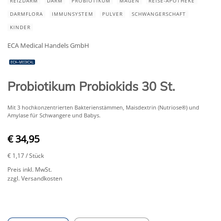
REIZDARM
DARM
PROBIOTIKUM
MAGEN
REISE-APOTHEKE
DARMFLORA
IMMUNSYSTEM
PULVER
SCHWANGERSCHAFT
KINDER
ECA Medical Handels GmbH
Probiotikum Probiokids 30 St.
Mit 3 hochkonzentrierten Bakterienstämmen, Maisdextrin (Nutriose®) und
Amylase für Schwangere und Babys.
€ 34,95
€ 1,17
/ Stück
Preis inkl. MwSt.
zzgl. Versandkosten