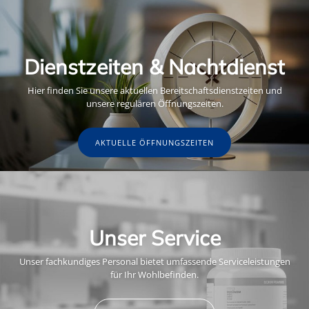
Dienstzeiten & Nachtdienst
Hier finden Sie unsere aktuellen Bereitschaftsdienstzeiten und
unsere regulären Öffnungszeiten.
AKTUELLE ÖFFNUNGSZEITEN
Unser Service
Unser fachkundiges Personal bietet umfassende Serviceleistungen
für Ihr Wohlbefinden.