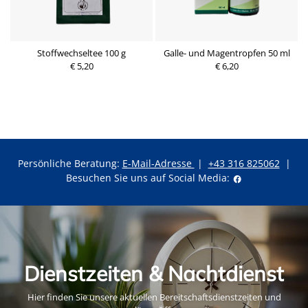
Stoffwechseltee 100 g
Galle- und Magentropfen 50 ml
V
€ 5,20
€ 6,20
Persönliche Beratung:
E-Mail-Adresse
|
+43 316 825062
|
Besuchen Sie uns auf Social Media:
Dienstzeiten & Nachtdienst
Hier finden Sie unsere aktuellen Bereitschaftsdienstzeiten und