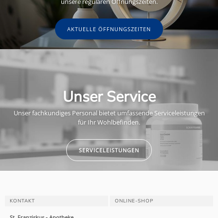
unsere regulären Öffnungszeiten.
AKTUELLE ÖFFNUNGSZEITEN
Unser Service
Unser fachkundiges Personal bietet umfassende Serviceleistungen
für Ihr Wohlbefinden.
SERVICELEISTUNGEN
KONTAKT
ONLINE-SHOP
St. Franziskus - Apotheke