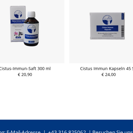
Cistus-Immun-Saft 300 ml
Cistus Immun Kapseln 45 S
€ 20,90
€ 24,00
ng:
E-Mail-Adresse
|
+43 316 825062
| Besuchen Sie uns 