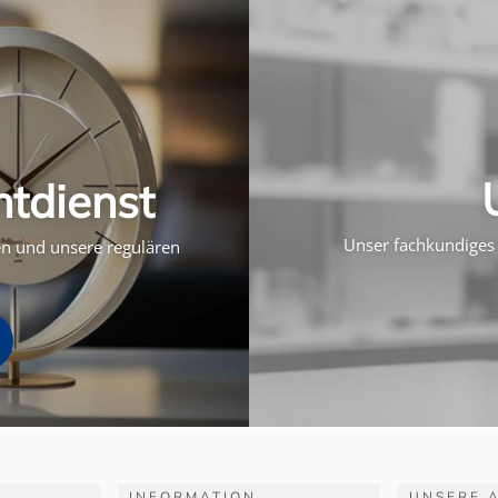
htdienst
Unser fachkundiges 
ten und unsere regulären
INFORMATION
UNSERE 