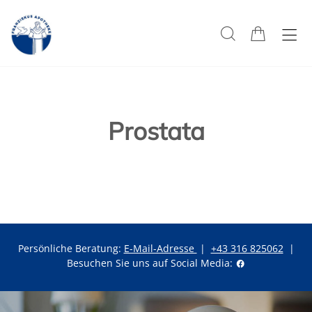
Prostata
Persönliche Beratung:
E-Mail-Adresse
|
+43 316 825062
|
Besuchen Sie uns auf Social Media: