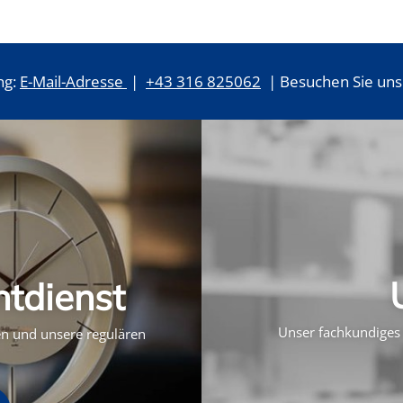
ng:
E-Mail-Adresse
|
+43 316 825062
| Besuchen Sie uns 
htdienst
Unser fachkundiges 
ten und unsere regulären