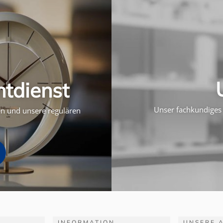
htdienst
Unser fachkundiges 
ten und unsere regulären
INFORMATION
UNSERE 