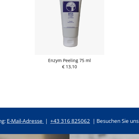
Enzym Peeling 75 ml
€ 13,10
ng:
E-Mail-Adresse
|
+43 316 825062
| Besuchen Sie uns 