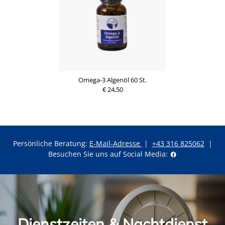
Omega-3 Algenöl 60 St.
€ 24,50
Persönliche Beratung:
E-Mail-Adresse
|
+43 316 825062
|
Besuchen Sie uns auf Social Media:
Dienstzeiten & Nachtdienst