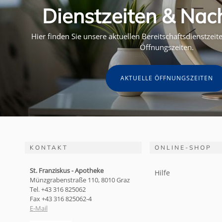
Dienstzeiten & Nac
Hier finden Sie unsere aktuellen Bereitschaftsdienstzei
Öffnungszeiten.
AKTUELLE ÖFFNUNGSZEITEN
KONTAKT
ONLINE-SHOP
St. Franziskus - Apotheke
Hilfe
Münzgrabenstraße 110, 8010 Graz
Tel. +43 316 825062
Fax +43 316 825062-4
E-Mail