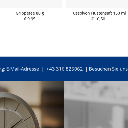
Grippetee 80 g
Tussolvon Hustensaft 150 ml
€ 9,95
€ 10,50
ng:
E-Mail-Adresse
|
+43 316 825062
| Besuchen Sie uns 