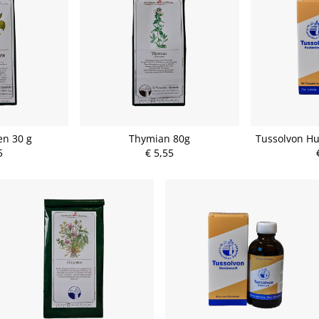
en 30 g
Thymian 80g
Tussolvon Hu
5
€ 5,55