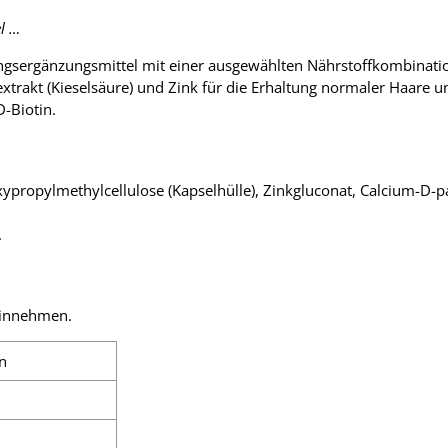
l …
ngsergänzungsmittel mit einer ausgewählten Nährstoffkombination
xtrakt (Kieselsäure) und Zink für die Erhaltung normaler Haare u
D-Biotin.
xypropylmethylcellulose (Kapselhülle), Zinkgluconat, Calcium-D-pa
.
 einnehmen.
n