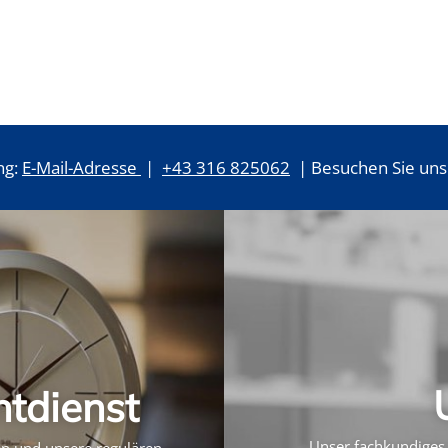
ng:
E-Mail-Adresse
|
+43 316 825062
| Besuchen Sie uns 
htdienst
Unser fachkundiges 