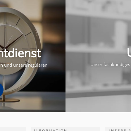
htdienst
Unser fachkundiges 
ten und unsere regulären
INFORMATION
UNSERE 