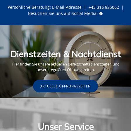
Persönliche Beratung:
E-Mail-Adresse
|
+43 316 825062
|
Besuchen Sie uns auf Social Media:
Dienstzeiten & Nachtdienst
Hier finden Sie unsere aktuellen Bereitschaftsdienstzeiten und
unsere regulären Öffnungszeiten.
AKTUELLE ÖFFNUNGSZEITEN
Unser Service