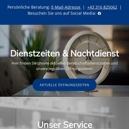
Persönliche Beratung:
E-Mail-Adresse
|
+43 316 825062
|
Besuchen Sie uns auf Social Media:
Dienstzeiten & Nachtdienst
Hier finden Sie unsere aktuellen Bereitschaftsdienstzeiten und
unsere regulären Öffnungszeiten.
AKTUELLE ÖFFNUNGSZEITEN
Unser Service